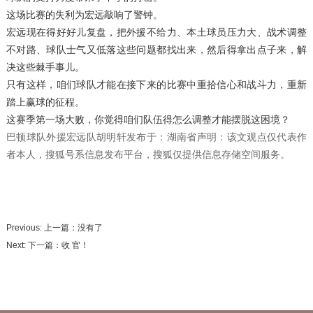
这场比赛的失利为宏远敲响了警钟。
宏远现在得好好儿复盘，把外援不给力、本土球员压力大、战术调整
不对路、球队士气又低落这些问题都找出来，然后得拿出点子来，解
决这些棘手事儿。
只有这样，咱们球队才能在接下来的比赛中重拾信心和战斗力，重新
踏上赢球的征程。
这赛季第一场大败，你觉得咱们队伍得怎么调整才能摆脱这困境？
巴顿球队外援宏远队胡明轩发布于：湖南省声明：该文观点仅代表作
者本人，搜狐号系信息发布平台，搜狐仅提供信息存储空间服务。
Previous: 上一篇：没有了
Next: 下一篇：
收 官！