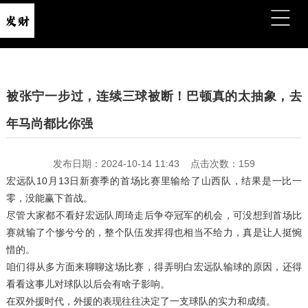
被张宁一步过，连续三球被断！巴顿真的太抽象，去
年马尚都比你强
发布日期：2024-10-14 11:43 点击次数：159
宏远队10月13日新赛季的首场比赛里输给了山西队，结果是一比一
零，没能赢下首战。
尽管大家都不看好宏远队周琦走后争夺冠军的机会，可没想到首场比
赛就输了个惨兮兮的，整个队伍发挥得也相当不给力，真是让人挺惋
惜的。
咱们得从多方面来聊聊这场比赛，得弄明白宏远队输球的原因，还得
看看这事儿对球队以后会有啥子影响。
在双外援时代，外援的表现往往决定了一支球队的实力和成绩。