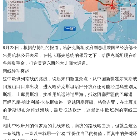
9月23日，根据彭博社的报道，哈萨克斯坦政府副总理兼国民经济部长
朱曼哈林公开表示，在托卡耶夫总统的领导之下，哈萨克斯坦现在准
备筹集重金，打造贯穿东西的大走廊大通道。
南线异军突起
这中欧班列南线的路线，说起来稍微复杂点：从中国新疆霍尔果斯或
阿拉山口口岸出境，进入哈萨克斯坦后部分线路还可能经过乌兹别克
斯坦、土库曼斯坦，接着用船运跨过里海，抵达阿塞拜疆的巴库港，
再经巴库-第比利斯-卡尔斯铁路，穿越阿塞拜疆、格鲁吉亚，在土耳其
的伊斯坦布尔跨过海峡，最后抵达欧洲，这就是中欧班列的南线工
程。
相比中欧班列的俄罗斯的北线来说，南线的路线略曲折，但就是这么
一条线路，一直以来就用一个“稳”字保住自己的价值，而其中的关键环