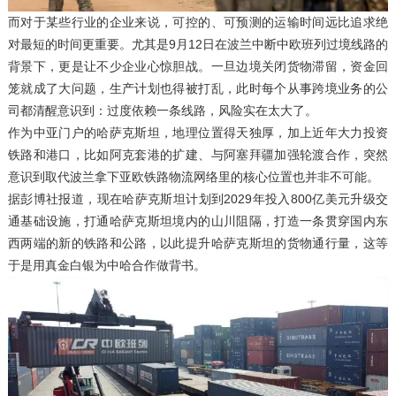
而对于某些行业的企业来说，可控的、可预测的运输时间远比追求绝
对最短的时间更重要。尤其是9月12日在波兰中断中欧班列过境线路的
背景下，更是让不少企业心惊胆战。一旦边境关闭货物滞留，资金回
笼就成了大问题，生产计划也得被打乱，此时每个从事跨境业务的公
司都清醒意识到：过度依赖一条线路，风险实在太大了。
作为中亚门户的哈萨克斯坦，地理位置得天独厚，加上近年大力投资
铁路和港口，比如阿克套港的扩建、与阿塞拜疆加强轮渡合作，突然
意识到取代波兰拿下亚欧铁路物流网络里的核心位置也并非不可能。
据彭博社报道，现在哈萨克斯坦计划到2029年投入800亿美元升级交
通基础设施，打通哈萨克斯坦境内的山川阻隔，打造一条贯穿国内东
西两端的新的铁路和公路，以此提升哈萨克斯坦的货物通行量，这等
于是用真金白银为中哈合作做背书。