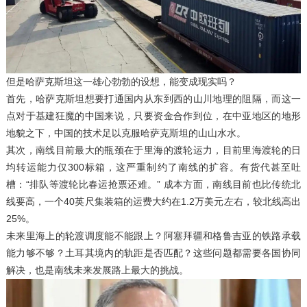
但是哈萨克斯坦这一雄心勃勃的设想，能变成现实吗？
首先，哈萨克斯坦想要打通国内从东到西的山川地理的阻隔，而这一
点对于基建狂魔的中国来说，只要资金合作到位，在中亚地区的地形
地貌之下，中国的技术足以克服哈萨克斯坦的山山水水。
其次，南线目前最大的瓶颈在于里海的渡轮运力，目前里海渡轮的日
均转运能力仅300标箱，这严重制约了南线的扩容。有货代甚至吐
槽：“排队等渡轮比春运抢票还难。” 成本方面，南线目前也比传统北
线要高，一个40英尺集装箱的运费大约在1.2万美元左右，较北线高出
25%。
未来里海上的轮渡调度能不能跟上？阿塞拜疆和格鲁吉亚的铁路承载
能力够不够？土耳其境内的轨距是否匹配？这些问题都需要各国协同
解决，也是南线未来发展路上最大的挑战。